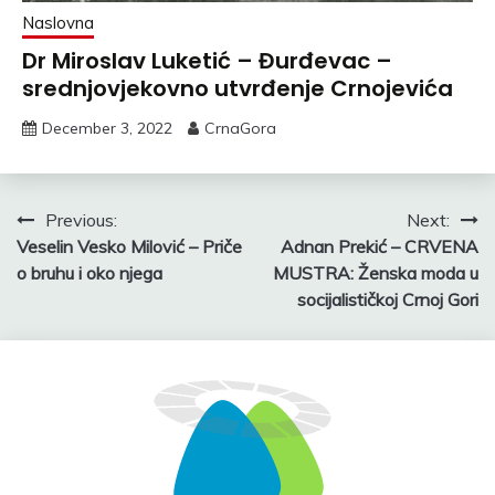
Naslovna
Dr Miroslav Luketić – Đurđevac –
srednjovjekovno utvrđenje Crnojevića
December 3, 2022
CrnaGora
Post
Previous:
Next:
Veselin Vesko Milović – Priče
Adnan Prekić – CRVENA
navigation
o bruhu i oko njega
MUSTRA: Ženska moda u
socijalističkoj Crnoj Gori