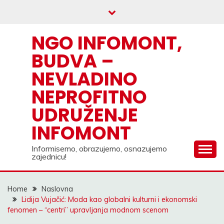
Skip
to
content
NGO INFOMONT,
BUDVA –
NEVLADINO
NEPROFITNO
UDRUŽENJE
INFOMONT
Informisemo, obrazujemo, osnazujemo
zajednicu!
Home
Naslovna
Lidija Vujačić: Moda kao globalni kulturni i ekonomski
fenomen – “centri” upravljanja modnom scenom