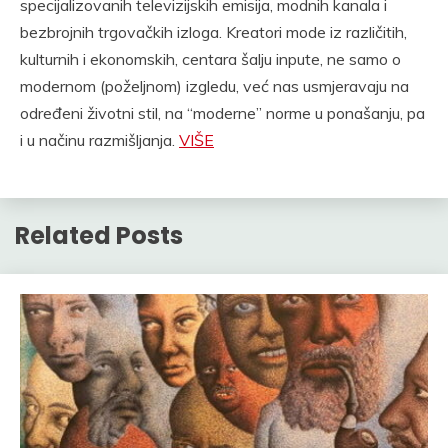
specijalizovanih televizijskih emisija, modnih kanala i
bezbrojnih trgovačkih izloga. Kreatori mode iz različitih,
kulturnih i ekonomskih, centara šalju inpute, ne samo o
modernom (poželjnom) izgledu, već nas usmjeravaju na
određeni životni stil, na “moderne” norme u ponašanju, pa
i u načinu razmišljanja.
VIŠE
Related Posts