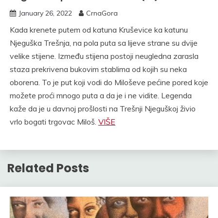
January 26, 2022
CrnaGora
Kada krenete putem od katuna Kruševice ka katunu
Njeguška Trešnja, na pola puta sa lijeve strane su dvije
velike stijene. Između stijena postoji neugledna zarasla
staza prekrivena bukovim stablima od kojih su neka
oborena. To je put koji vodi do Miloševe pećine pored koje
možete proći mnogo puta a da je i ne vidite. Legenda
kaže da je u davnoj prošlosti na Trešnji Njeguškoj živio
vrlo bogati trgovac Miloš.
VIŠE
Related Posts