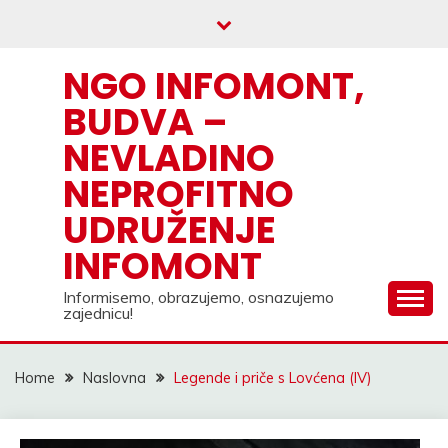
Skip
to
content
NGO INFOMONT,
BUDVA –
NEVLADINO
NEPROFITNO
UDRUŽENJE
INFOMONT
Informisemo, obrazujemo, osnazujemo
zajednicu!
Home
Naslovna
Legende i priče s Lovćena (IV)