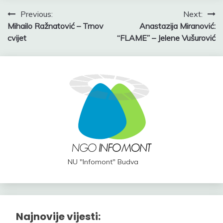
Post
Previous:
Next:
Mihailo Ražnatović – Trnov
Anastazija Miranović:
navigation
cvijet
“FLAME” – Jelene Vušurović
NU "Infomont" Budva
Najnovije vijesti: