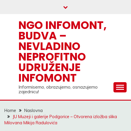
Skip
to
content
NGO INFOMONT,
BUDVA –
NEVLADINO
NEPROFITNO
UDRUŽENJE
INFOMONT
Informisemo, obrazujemo, osnazujemo
zajednicu!
Home
Naslovna
JU Muzeji i galerije Podgorice – Otvorena izložba slika
Milovana Mikija Radulovića