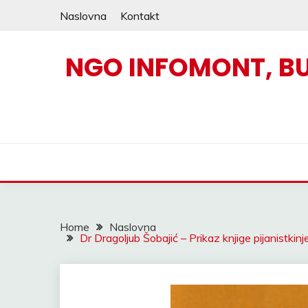
Skip
Naslovna
Kontakt
to
content
NGO INFOMONT, B
Home
Naslovna
Dr Dragoljub Šobajić – Prikaz knjige pijanistkin