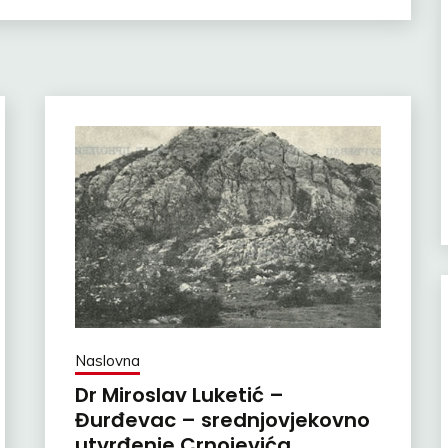
Naslovna
Dr Miroslav Luketić –
Đurđevac – srednjovjekovno
utvrđenje Crnojevića