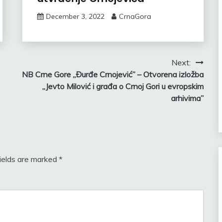
December 3, 2022
CrnaGora
Next:
NB Crne Gore „Đurđe Crnojević” – Otvorena izložba
„Jevto Milović i građa o Crnoj Gori u evropskim
arhivima”
fields are marked
*