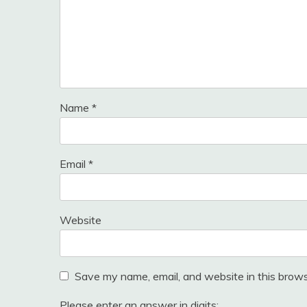
Name
*
Email
*
Website
Save my name, email, and website in this brows
Please enter an answer in digits: