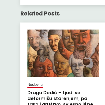
Related Posts
Naslovna
Drago Dedić – Ljudi se
deformišu starenjem, pa
tako i društvo, svjesno ili ne