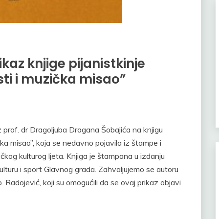
kaz knjige pijanistkinje
sti i muzička misao”
 prof. dr Dragoljuba Dragana Šobajića na knjigu
čka misao”, koja se nedavno pojavila iz štampe i
čkog kulturog ljeta. Knjiga je štampana u izdanju
ulturu i sport Glavnog grada. Zahvaljujemo se autoru
. Radojević, koji su omogućili da se ovaj prikaz objavi