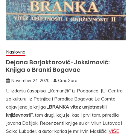
Naslovna
Dejana Barjaktarović-Joksimović:
Knjiga o Branki Bogavac
November 24, 2020
CrnaGora
U izdanju časopisa „Komun@“ iz Podgorice, JU Centra
za kulturu iz Petnjice i Porodice Bogavac Le Comte
objavljena je knjiga
„BRANKA vitez umjetnosti i
književnosti“,
tom drugi, koju je, kao i prvi tom, priredila
Jovana Došljak. Recenzenti knjige su dr Milun Lutovac i
Salko Luboder, a autor korica je mr Irvin Masličić.
VIŠE