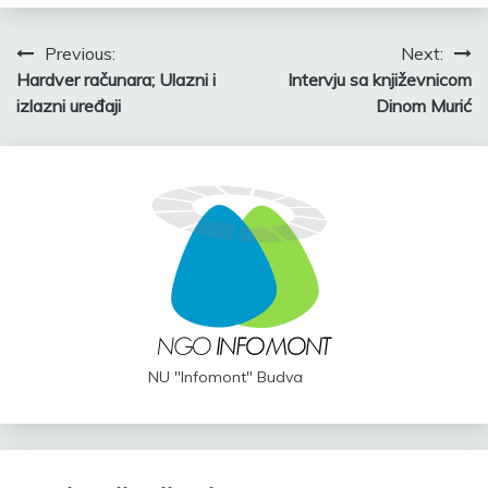
Post
Previous:
Next:
Hardver računara; Ulazni i
Intervju sa književnicom
navigation
izlazni uređaji
Dinom Murić
NU "Infomont" Budva