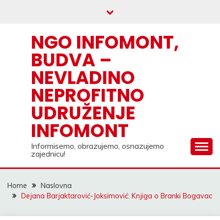
Skip
to
content
NGO INFOMONT,
BUDVA –
NEVLADINO
NEPROFITNO
UDRUŽENJE
INFOMONT
Informisemo, obrazujemo, osnazujemo
zajednicu!
Home
Naslovna
Dejana Barjaktarović-Joksimović: Knjiga o Branki Bogavac