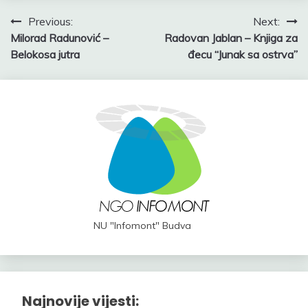
Post
Previous:
Next:
Milorad Radunović –
Radovan Jablan – Knjiga za
navigation
Belokosa jutra
đecu “Junak sa ostrva”
NU "Infomont" Budva
Najnovije vijesti: