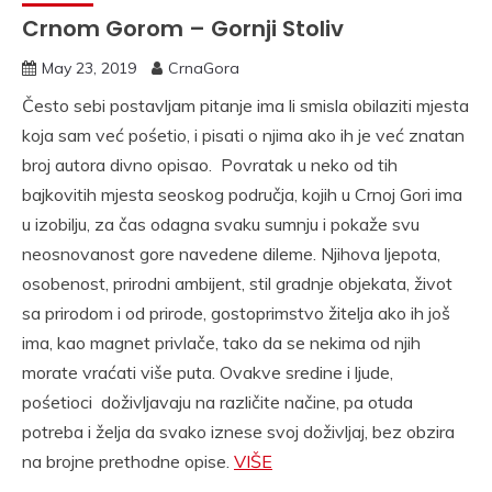
Crnom Gorom – Gornji Stoliv
May 23, 2019
CrnaGora
Često sebi postavljam pitanje ima li smisla obilaziti mjesta
koja sam već pośetio, i pisati o njima ako ih je već znatan
broj autora divno opisao. Povratak u neko od tih
bajkovitih mjesta seoskog područja, kojih u Crnoj Gori ima
u izobilju, za čas odagna svaku sumnju i pokaže svu
neosnovanost gore navedene dileme. Njihova ljepota,
osobenost, prirodni ambijent, stil gradnje objekata, život
sa prirodom i od prirode, gostoprimstvo žitelja ako ih još
ima, kao magnet privlače, tako da se nekima od njih
morate vraćati više puta. Ovakve sredine i ljude,
pośetioci doživljavaju na različite načine, pa otuda
potreba i želja da svako iznese svoj doživljaj, bez obzira
na brojne prethodne opise.
VIŠE