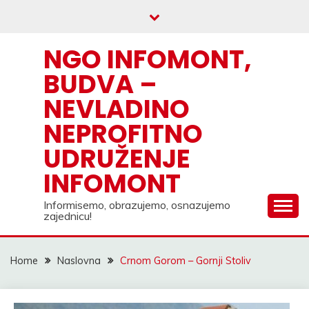
Skip
to
content
NGO INFOMONT,
BUDVA –
NEVLADINO
NEPROFITNO
UDRUŽENJE
INFOMONT
Informisemo, obrazujemo, osnazujemo
zajednicu!
Home
Naslovna
Crnom Gorom – Gornji Stoliv