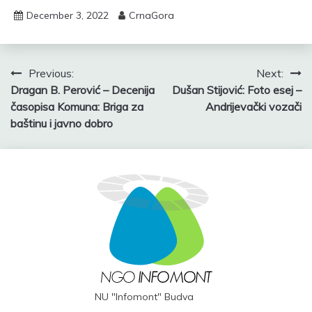
December 3, 2022
CrnaGora
Post
Previous:
Next:
Dragan B. Perović – Decenija
Dušan Stijović: Foto esej –
navigation
časopisa Komuna: Briga za
Andrijevački vozači
baštinu i javno dobro
NU "Infomont" Budva