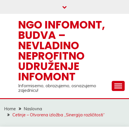
Skip
to
content
NGO INFOMONT,
BUDVA –
NEVLADINO
NEPROFITNO
UDRUŽENJE
INFOMONT
Informisemo, obrazujemo, osnazujemo
zajednicu!
Home
Naslovna
Cetinje – Otvorena izložba „Sinergija različitosti“