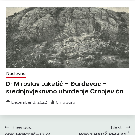
Naslovna
Dr Miroslav Luketić – Đurđevac –
srednjovjekovno utvrđenje Crnojevića
December 3, 2022
CrnaGora
Post
Previous:
Next:
Anja Marković – O 74.
Ramiz HADŽIBEGOVIĆ: