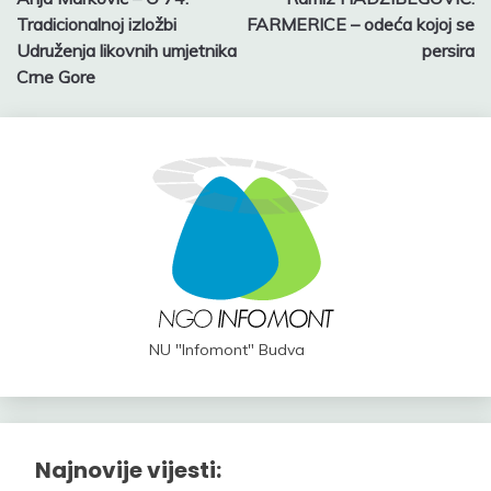
navigation
Tradicionalnoj izložbi
FARMERICE – odeća kojoj se
Udruženja likovnih umjetnika
persira
Crne Gore
NU "Infomont" Budva
Najnovije vijesti: