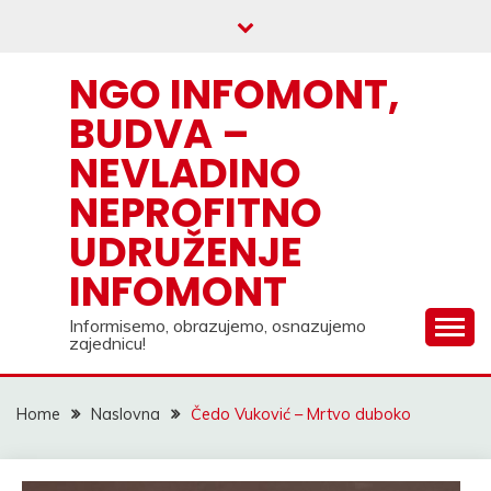
Skip
to
content
NGO INFOMONT,
BUDVA –
NEVLADINO
NEPROFITNO
UDRUŽENJE
INFOMONT
Informisemo, obrazujemo, osnazujemo
zajednicu!
Home
Naslovna
Čedo Vuković – Mrtvo duboko