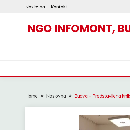
Skip
Naslovna
Kontakt
to
content
NGO INFOMONT, B
Home
Naslovna
Budva – Predstavljena knj