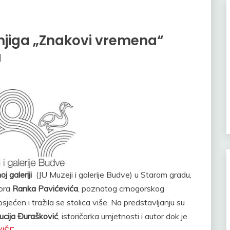
njiga „Znakovi vremena“
a
j galeriji
(JU Muzeji i galerije Budve) u Starom gradu,
tora
Ranka Pavićevića
, poznatog crnogorskog
sjećen i tražila se stolica više. Na predstavljanju su
ucija Đurašković
, istoričarka umjetnosti i autor dok je