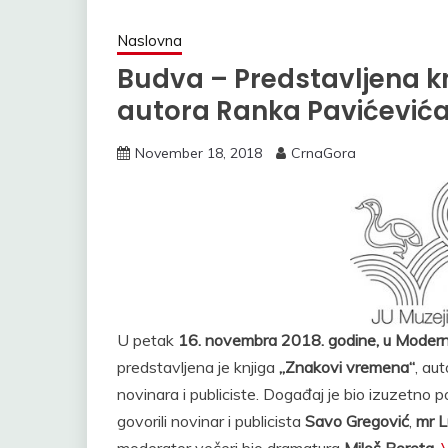
Naslovna
Budva – Predstavljena k
autora Ranka Pavićević
November 18, 2018
CrnaGora
U petak
16. novembra 2018. godine, u Moderno
predstavljena je knjiga
„Znakovi vremena“
, au
novinara i publiciste. Događaj je bio izuzetno po
govorili novinar i publicista
Savo Gregović
,
mr L