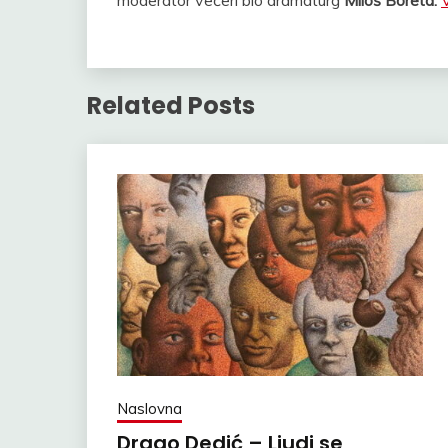
moderator večeri bio dramaturg
Miloš Boreta.
Related Posts
Naslovna
Drago Dedić – Ljudi se