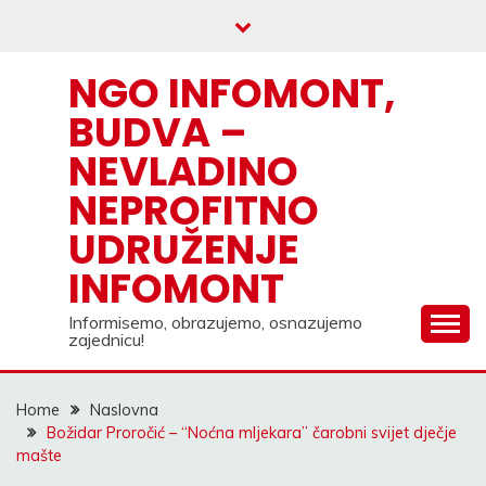
Skip
to
content
NGO INFOMONT,
BUDVA –
NEVLADINO
NEPROFITNO
UDRUŽENJE
INFOMONT
Informisemo, obrazujemo, osnazujemo
zajednicu!
Home
Naslovna
Božidar Proročić – “Noćna mljekara” čarobni svijet dječje
mašte