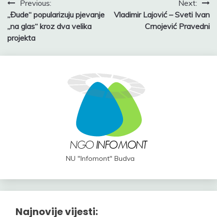
Post
Previous:
Next:
„Đude“ popularizuju pjevanje
Vladimir Lajović – Sveti Ivan
navigation
„na glas“ kroz dva velika
Crnojević Pravedni
projekta
NU "Infomont" Budva
Najnovije vijesti: