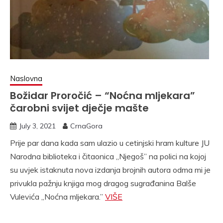
Naslovna
Božidar Proročić – “Noćna mljekara”
čarobni svijet dječje mašte
July 3, 2021
CrnaGora
Prije par dana kada sam ulazio u cetinjski hram kulture JU
Narodna biblioteka i čitaonica ,,Njegoš” na polici na kojoj
su uvjek istaknuta nova izdanja brojnih autora odma mi je
privukla pažnju knjiga mog dragog sugrađanina Balše
Vulevića ,,Noćna mljekara.”
VIŠE