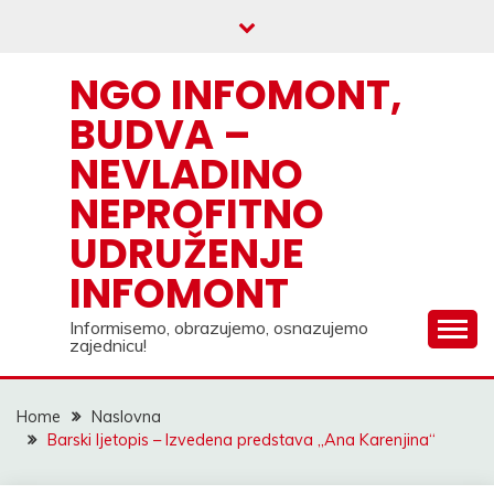
Skip
to
content
NGO INFOMONT,
BUDVA –
NEVLADINO
NEPROFITNO
UDRUŽENJE
INFOMONT
Informisemo, obrazujemo, osnazujemo
zajednicu!
Home
Naslovna
Barski ljetopis – Izvedena predstava „Ana Karenjina“