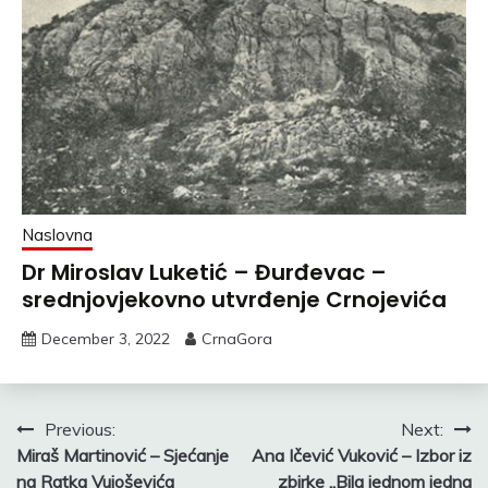
Naslovna
Dr Miroslav Luketić – Đurđevac –
srednjovjekovno utvrđenje Crnojevića
December 3, 2022
CrnaGora
Post
Previous:
Next:
Miraš Martinović – Sjećanje
Ana Ičević Vuković – Izbor iz
navigation
na Ratka Vujoševića
zbirke „Bila jednom jedna