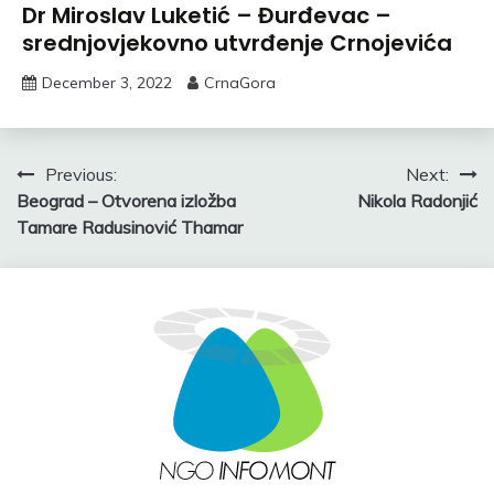
Dr Miroslav Luketić – Đurđevac –
srednjovjekovno utvrđenje Crnojevića
December 3, 2022
CrnaGora
Post
Previous:
Next:
Beograd – Otvorena izložba
Nikola Radonjić
navigation
Tamare Radusinović Thamar