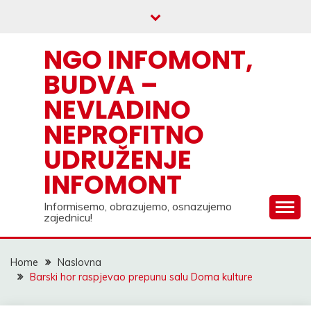
Skip
to
content
NGO INFOMONT,
BUDVA –
NEVLADINO
NEPROFITNO
UDRUŽENJE
INFOMONT
Informisemo, obrazujemo, osnazujemo
zajednicu!
Home
Naslovna
Barski hor raspjevao prepunu salu Doma kulture