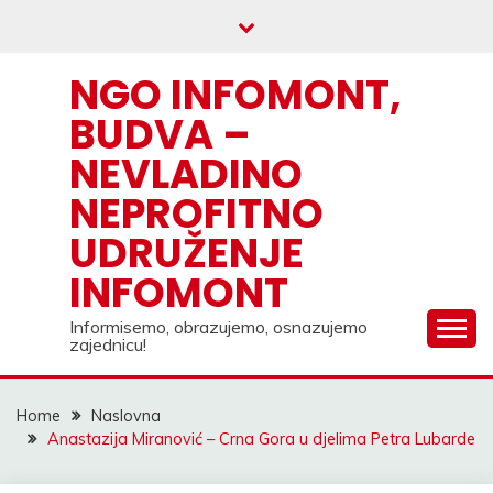
Skip
to
content
NGO INFOMONT,
BUDVA –
NEVLADINO
NEPROFITNO
UDRUŽENJE
INFOMONT
Informisemo, obrazujemo, osnazujemo
zajednicu!
Home
Naslovna
Anastazija Miranović – Crna Gora u djelima Petra Lubarde