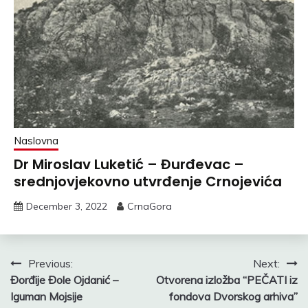
Naslovna
Dr Miroslav Luketić – Đurđevac –
srednjovjekovno utvrđenje Crnojevića
December 3, 2022
CrnaGora
Post
Previous:
Next:
Đorđije Đole Ojdanić –
Otvorena izložba “PEČATI iz
navigation
Iguman Mojsije
fondova Dvorskog arhiva”