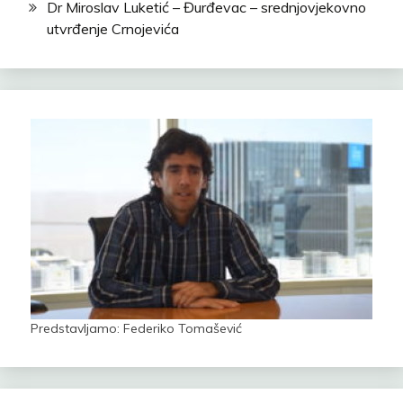
Dr Miroslav Luketić – Đurđevac – srednjovjekovno
utvrđenje Crnojevića
Predstavljamo: Federiko Tomašević