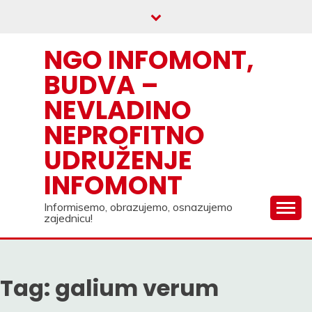
Skip
to
content
NGO INFOMONT,
BUDVA –
NEVLADINO
NEPROFITNO
UDRUŽENJE
INFOMONT
Informisemo, obrazujemo, osnazujemo
zajednicu!
Tag:
galium verum