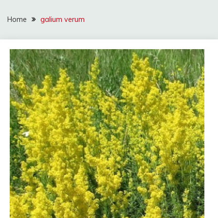
Home
galium verum