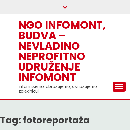
Skip
to
content
NGO INFOMONT,
BUDVA –
NEVLADINO
NEPROFITNO
UDRUŽENJE
INFOMONT
Informisemo, obrazujemo, osnazujemo
zajednicu!
Tag:
fotoreportaža