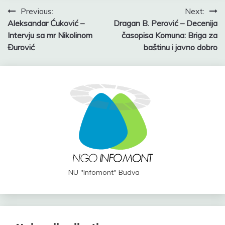
Post
Previous:
Next:
Aleksandar Ćuković –
Dragan B. Perović – Decenija
navigation
Intervju sa mr Nikolinom
časopisa Komuna: Briga za
Đurović
baštinu i javno dobro
NU "Infomont" Budva