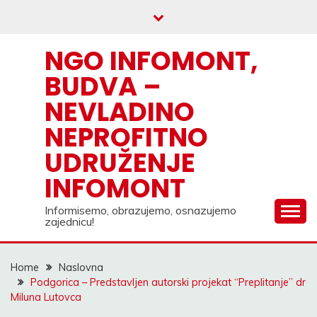
Skip
to
content
NGO INFOMONT,
BUDVA –
NEVLADINO
NEPROFITNO
UDRUŽENJE
INFOMONT
Informisemo, obrazujemo, osnazujemo
zajednicu!
Home
Naslovna
Podgorica – Predstavljen autorski projekat “Preplitanje” dr
Miluna Lutovca