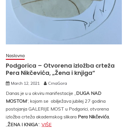
Naslovna
Podgorica – Otvorena izložba crteža
Pera Nikčevića, „Žena i knjiga“
March 12, 2021
CrnaGora
Danas je u u okviru manifestacije „
DUGA NAD
MOSTOM
“, kojom se obilježava jubilej 27 godina
postojanja GALERIJE MOST u Podgorici, otvorena
izložba crteža akademskog slikara
Pera Nikčevića
,
„
ŽENA I KNIGA
“.
VIŠE