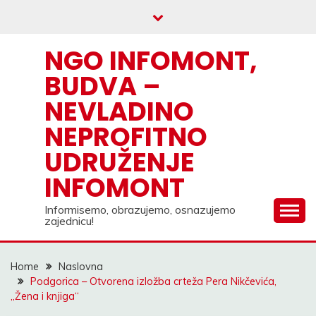
Skip
to
content
NGO INFOMONT,
BUDVA –
NEVLADINO
NEPROFITNO
UDRUŽENJE
INFOMONT
Informisemo, obrazujemo, osnazujemo
zajednicu!
Home
Naslovna
Podgorica – Otvorena izložba crteža Pera Nikčevića,
„Žena i knjiga“