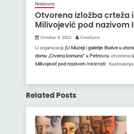
Naslovna
Otvorena izložba crteža i
Milivojević pod nazivom 
October 4, 2022
CrnaGora
U organizaciji
JU Muzeji i galerije Budve u
utora
domu „Crvena komuna” u Petrovcu
, otvorena
i
Milivojević pod nazivom
Inkarnati.
. Kustoskinja
Related Posts