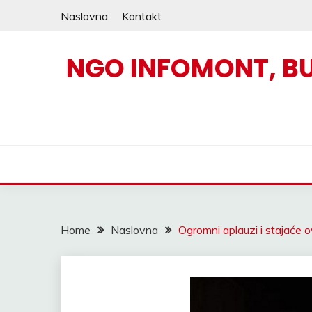
Skip
Naslovna
Kontakt
to
content
NGO INFOMONT, B
Home
Naslovna
Ogromni aplauzi i stajaće o