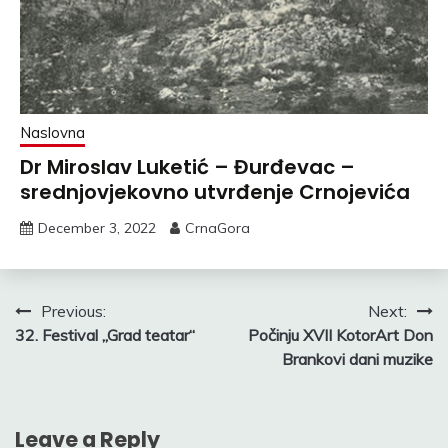
Naslovna
Dr Miroslav Luketić – Đurđevac –
srednjovjekovno utvrđenje Crnojevića
December 3, 2022
CrnaGora
Post
Previous:
Next:
32. Festival „Grad teatar“
Počinju XVII KotorArt Don
navigation
Brankovi dani muzike
Leave a Reply