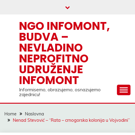
Skip
to
content
NGO INFOMONT,
BUDVA –
NEVLADINO
NEPROFITNO
UDRUŽENJE
INFOMONT
Informisemo, obrazujemo, osnazujemo
zajednicu!
Home
Naslovna
Nenad Stevović – “Rata – crnogorska kolonija u Vojvodini”