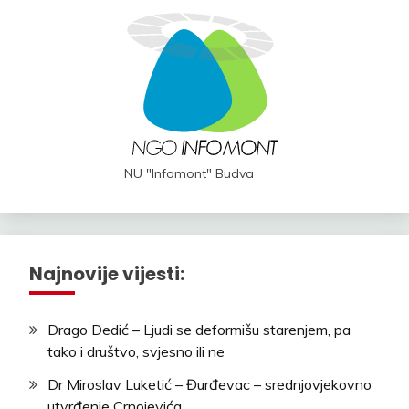
NU "Infomont" Budva
Najnovije vijesti:
Drago Dedić – Ljudi se deformišu starenjem, pa
tako i društvo, svjesno ili ne
Dr Miroslav Luketić – Đurđevac – srednjovjekovno
utvrđenje Crnojevića