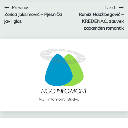
Post
Previous:
Next:
Zorica Joksimović – Pjesnički
Ramiz Hadžibegović –
navigation
jav i glas
KREDENAC, zauvek
zapamćen romantik
NU "Infomont" Budva