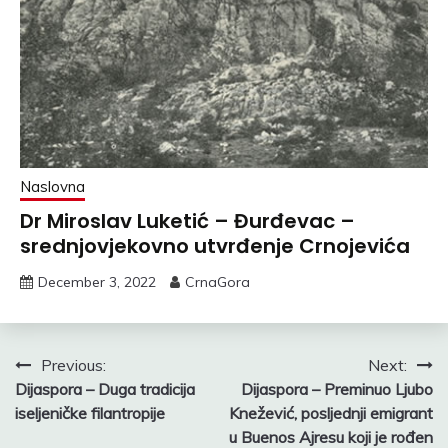
Naslovna
Dr Miroslav Luketić – Đurđevac –
srednjovjekovno utvrđenje Crnojevića
December 3, 2022
CrnaGora
Post
Previous:
Next:
Dijaspora – Duga tradicija
Dijaspora – Preminuo Ljubo
navigation
iseljeničke filantropije
Knežević, posljednji emigrant
u Buenos Ajresu koji je rođen