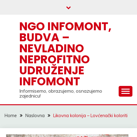
Skip
to
content
NGO INFOMONT,
BUDVA –
NEVLADINO
NEPROFITNO
UDRUŽENJE
INFOMONT
Informisemo, obrazujemo, osnazujemo
zajednicu!
Home
Naslovna
Likovna kolonija – Lovćenački koloriti