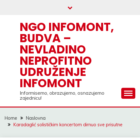
Skip
to
content
NGO INFOMONT,
BUDVA –
NEVLADINO
NEPROFITNO
UDRUŽENJE
INFOMONT
Informisemo, obrazujemo, osnazujemo
zajednicu!
Home
Naslovna
Karadaglić solističkim koncertom dirnuo sve prisutne