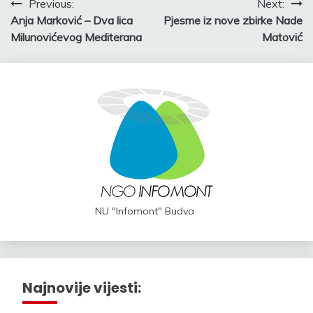
Post
Previous:
Next:
Anja Marković – Dva lica
Pjesme iz nove zbirke Nade
navigation
Milunovićevog Mediterana
Matović
NU "Infomont" Budva
Najnovije vijesti: