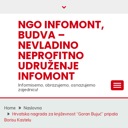
Skip
to
content
NGO INFOMONT,
BUDVA –
NEVLADINO
NEPROFITNO
UDRUŽENJE
INFOMONT
Informisemo, obrazujemo, osnazujemo
zajednicu!
Home
Naslovna
Hrvatska nagrada za književnost “Goran Bujuć” pripala
Borisu Kastelu