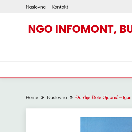
Skip
Naslovna
Kontakt
to
content
NGO INFOMONT, B
Home
Naslovna
Đorđije Đole Ojdanić – Igu