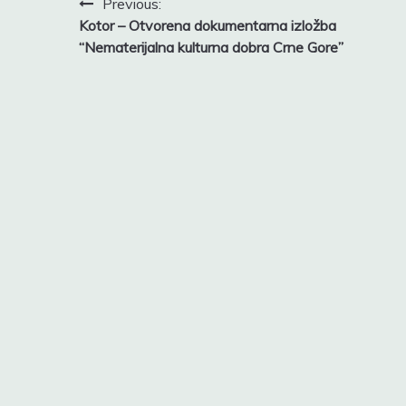
Post
Previous:
Kotor – Otvorena dokumentarna izložba
navigation
“Nematerijalna kulturna dobra Crne Gore”