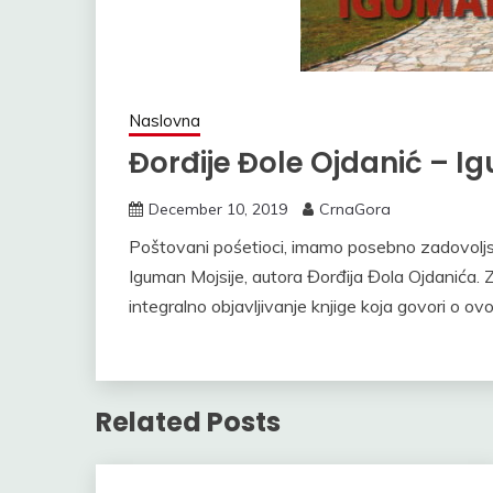
Naslovna
Đorđije Đole Ojdanić – I
December 10, 2019
CrnaGora
Poštovani pośetioci, imamo posebno zadovolj
Iguman Mojsije, autora Đorđija Đola Ojdanića. 
integralno objavljivanje knjige koja govori o
Related Posts