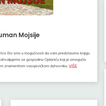
guman Mojsije
stvo što smo u mogućnosti da vam predstavimo knjigu
Zahvaljujemo se gospodinu Ojdaniću koji je omogućio
 ovom znamenitom vasojevićkom duhovniku.
VIŠE