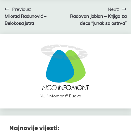
Post
Previous:
Next:
Milorad Radunović –
Radovan Jablan – Knjiga za
navigation
Belokosa jutra
đecu “Junak sa ostrva”
NU "Infomont" Budva
Najnovije vijesti: