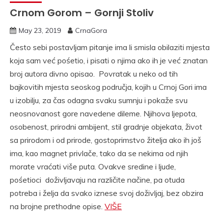
Crnom Gorom – Gornji Stoliv
May 23, 2019
CrnaGora
Često sebi postavljam pitanje ima li smisla obilaziti mjesta
koja sam već pośetio, i pisati o njima ako ih je već znatan
broj autora divno opisao. Povratak u neko od tih
bajkovitih mjesta seoskog područja, kojih u Crnoj Gori ima
u izobilju, za čas odagna svaku sumnju i pokaže svu
neosnovanost gore navedene dileme. Njihova ljepota,
osobenost, prirodni ambijent, stil gradnje objekata, život
sa prirodom i od prirode, gostoprimstvo žitelja ako ih još
ima, kao magnet privlače, tako da se nekima od njih
morate vraćati više puta. Ovakve sredine i ljude,
pośetioci doživljavaju na različite načine, pa otuda
potreba i želja da svako iznese svoj doživljaj, bez obzira
na brojne prethodne opise.
VIŠE