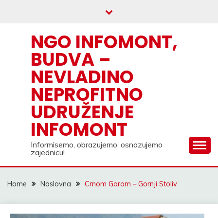
Skip
to
content
NGO INFOMONT,
BUDVA –
NEVLADINO
NEPROFITNO
UDRUŽENJE
INFOMONT
Informisemo, obrazujemo, osnazujemo
zajednicu!
Home
Naslovna
Crnom Gorom – Gornji Stoliv