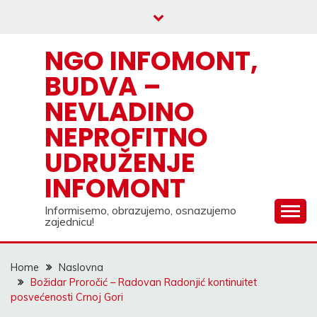
Skip
to
content
NGO INFOMONT,
BUDVA –
NEVLADINO
NEPROFITNO
UDRUŽENJE
INFOMONT
Informisemo, obrazujemo, osnazujemo
zajednicu!
Home
Naslovna
Božidar Proročić – Radovan Radonjić kontinuitet
posvećenosti Crnoj Gori