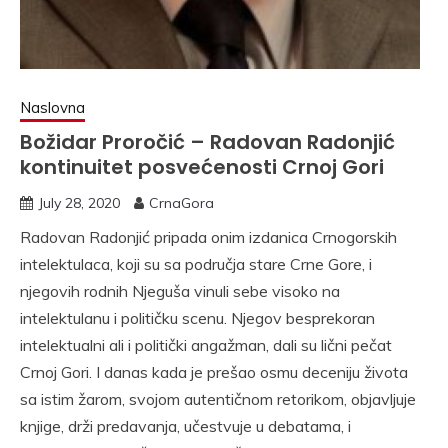
Naslovna
Božidar Proročić – Radovan Radonjić
kontinuitet posvećenosti Crnoj Gori
July 28, 2020
CrnaGora
Radovan Radonjić pripada onim izdanica Crnogorskih
intelektulaca, koji su sa područja stare Crne Gore, i
njegovih rodnih Njeguša vinuli sebe visoko na
intelektulanu i političku scenu. Njegov besprekoran
intelektualni ali i politički angažman, dali su lični pečat
Crnoj Gori. I danas kada je prešao osmu deceniju života
sa istim žarom, svojom autentičnom retorikom, objavljuje
knjige, drži predavanja, učestvuje u debatama, i