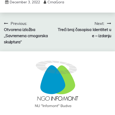
December 3, 2022
CrnaGora
Post
Previous:
Next:
Otvorena izložba
Treći broj časopisa Identitet u
navigation
„Savremena crnogorska
e – izdanju
skulptura“
NU "Infomont" Budva