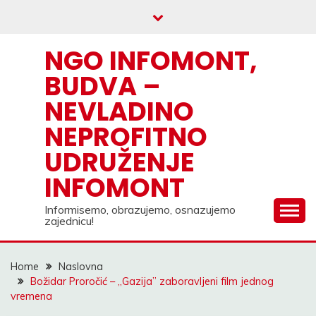
Skip
to
content
NGO INFOMONT,
BUDVA –
NEVLADINO
NEPROFITNO
UDRUŽENJE
INFOMONT
Informisemo, obrazujemo, osnazujemo
zajednicu!
Home
Naslovna
Božidar Proročić – ,,Gazija” zaboravljeni film jednog
vremena