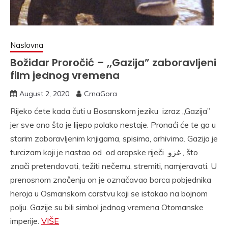
Naslovna
Božidar Proročić – ,,Gazija” zaboravljeni
film jednog vremena
August 2, 2020
CrnaGora
Rijeko ćete kada čuti u Bosanskom jeziku izraz ,,Gazija”
jer sve ono što je lijepo polako nestaje. Pronaći će te ga u
starim zaboravljenim knjigama, spisima, arhivima. Gazija je
turcizam koji je nastao od od arapske riječi غزو , što
znači pretendovati, težiti nečemu, stremiti, namjeravati. U
prenosnom značenju on je označavao borca pobjednika
heroja u Osmanskom carstvu koji se istakao na bojnom
polju. Gazije su bili simbol jednog vremena Otomanske
imperije.
VIŠE