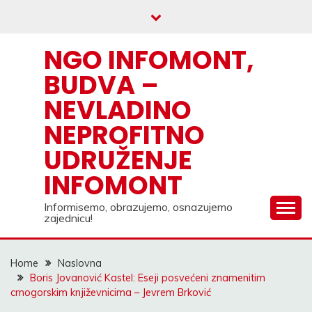
Skip
to
content
NGO INFOMONT,
BUDVA –
NEVLADINO
NEPROFITNO
UDRUŽENJE
INFOMONT
Informisemo, obrazujemo, osnazujemo
zajednicu!
Home
Naslovna
Boris Jovanović Kastel: Eseji posvećeni znamenitim
crnogorskim književnicima – Jevrem Brković