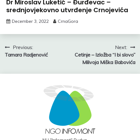
Dr Miroslav Luketić – Đurđevac –
srednjovjekovno utvrđenje Crnojevića
December 3, 2022
CrnaGora
Post
Previous:
Next:
Tamara Radjenović
Cetinje – Izložba “I bi slovo”
navigation
Milivoja Miška Babovića
NU "Infomont" Budva